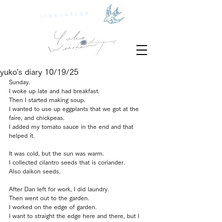
liberation
yuko's diary 10/19/25
Sunday.
I woke up late and had breakfast.
Then I started making soup.
I wanted to use up eggplants that we got at the 
faire, and chickpeas.
I added my tomato sauce in the end and that 
helped it.
It was cold, but the sun was warm.
I collected cilantro seeds that is coriander.
Also daikon seeds.
After Dan left for work, I did laundry.
Then went out to the garden.
I worked on the edge of garden.
I want to straight the edge here and there, but I 