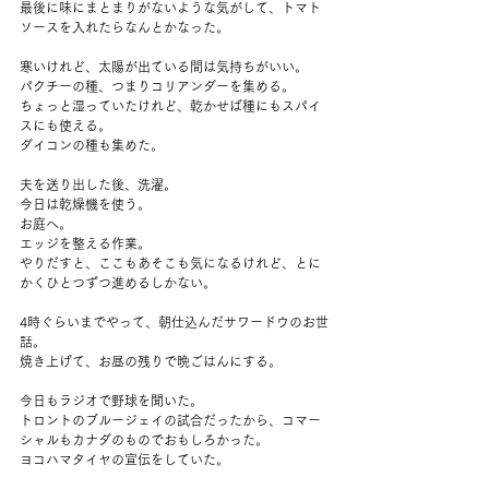
最後に味にまとまりがないような気がして、トマト
ソースを入れたらなんとかなった。
寒いけれど、太陽が出ている間は気持ちがいい。
パクチーの種、つまりコリアンダーを集める。
ちょっと湿っていたけれど、乾かせば種にもスパイ
スにも使える。
ダイコンの種も集めた。
夫を送り出した後、洗濯。
今日は乾燥機を使う。
お庭へ。
エッジを整える作業。
やりだすと、ここもあそこも気になるけれど、とに
かくひとつずつ進めるしかない。
4時ぐらいまでやって、朝仕込んだサワードウのお世
話。
焼き上げて、お昼の残りで晩ごはんにする。
今日もラジオで野球を聞いた。
トロントのブルージェイの試合だったから、コマー
シャルもカナダのものでおもしろかった。
ヨコハマタイヤの宣伝をしていた。