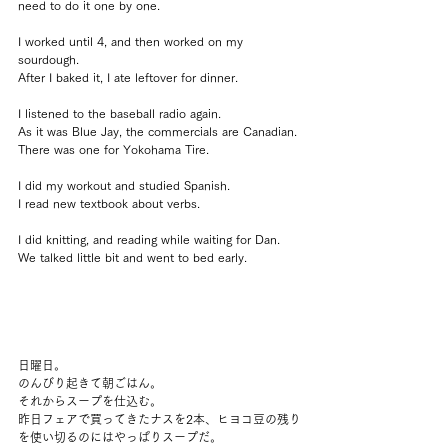
need to do it one by one.
I worked until 4, and then worked on my 
sourdough.
After I baked it, I ate leftover for dinner.
I listened to the baseball radio again.
As it was Blue Jay, the commercials are Canadian.
There was one for Yokohama Tire.
I did my workout and studied Spanish.
I read new textbook about verbs.
I did knitting, and reading while waiting for Dan.
We talked little bit and went to bed early.
日曜日。
のんびり起きて朝ごはん。
それからスープを仕込む。
昨日フェアで買ってきたナスを2本、ヒヨコ豆の残り
を使い切るのにはやっぱりスープだ。