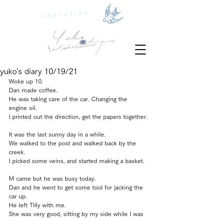
liberation
yuko's diary 10/19/21
Woke up 10. 
Dan made coffee.
He was taking care of the car. Changing the 
engine oil.
I printed out the direction, get the papers together.
It was the last sunny day in a while.
We walked to the post and walked back by the 
creek.
I picked some veins, and started making a basket.
M came but he was busy today.
Dan and he went to get some tool for jacking the 
car up.
He left Tilly with me. 
She was very good, sitting by my side while I was 