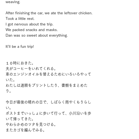
weaving.
After finishing the car, we ate the leftover chicken. 
Took a little rest.
I got nervous about the trip.
We packed snacks and masks. 
Dan was so sweet about everything.
It’ll be a fun trip!
１０時におきた。
夫がコーヒーをいれてくれる。
車のエンジンオイルを替えるためにいろいろやって
いた。
わたしは道順をプリントしたり、書類をまとめた
り。
今日が最後の晴れの日で、しばらく雨やくもりらし
い。
ポストまでいっしょに歩いて行って、小川沿いを歩
いて帰ってきた。
やわらかめのツタを見つける。
またカゴを編んでみる。