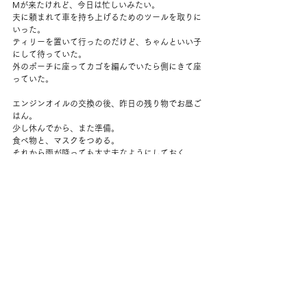
Mが来たけれど、今日は忙しいみたい。
夫に頼まれて車を持ち上げるためのツールを取りに
いった。
ティリーを置いて行ったのだけど、ちゃんといい子
にして待っていた。
外のポーチに座ってカゴを編んでいたら側にきて座
っていた。
エンジンオイルの交換の後、昨日の残り物でお昼ご
はん。
少し休んでから、また準備。
食べ物と、マスクをつめる。
それから雨が降っても大丈夫なようにしておく。
緊張してきた。
夫はとてもやさしかった。
コメント
コメントを追加…