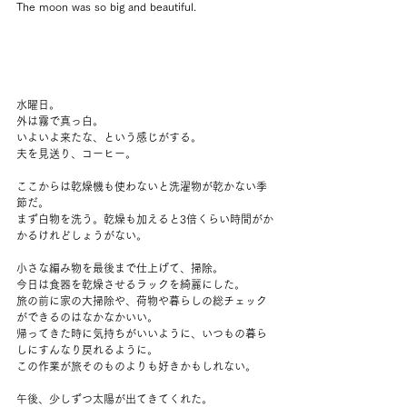
The moon was so big and beautiful.
水曜日。
外は霧で真っ白。
いよいよ来たな、という感じがする。
夫を見送り、コーヒー。
ここからは乾燥機も使わないと洗濯物が乾かない季
節だ。
まず白物を洗う。乾燥も加えると3倍くらい時間がか
かるけれどしょうがない。
小さな編み物を最後まで仕上げて、掃除。
今日は食器を乾燥させるラックを綺麗にした。
旅の前に家の大掃除や、荷物や暮らしの総チェック
ができるのはなかなかいい。
帰ってきた時に気持ちがいいように、いつもの暮ら
しにすんなり戻れるように。
この作業が旅そのものよりも好きかもしれない。
午後、少しずつ太陽が出てきてくれた。