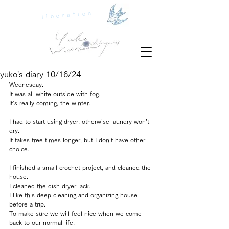
liberation
yuko's diary 10/16/24
Wednesday.
It was all white outside with fog.
It’s really coming, the winter.
I had to start using dryer, otherwise laundry won’t 
dry.
It takes tree times longer, but I don’t have other 
choice.
I finished a small crochet project, and cleaned the 
house.
I cleaned the dish dryer lack.
I like this deep cleaning and organizing house 
before a trip.
To make sure we will feel nice when we come 
back to our normal life.