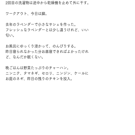
2回目の洗濯物は途中から乾燥機を止めて外に干す。
ワークアウト、今日は脚。
去年のラベンダーで小さなサシェを作った。
フレッシュなラベンダーとは少し違うけれど、いい
匂い。
お風呂にゆっくり浸かって、のんびりする。
昨日寝られなかった分お昼寝できればよかったけれ
ど、なんだか眠くない。
晩ごはんは野菜たっぷりのチャーハン。
ニンニク、タマネギ、セロリ、ニンジン、ケールに
お庭のネギ、昨日の残りのチキンを投入。
夕方にはすっかり晴れて、光がものすごいきれいだ
った。
お庭はもう落ち葉も半分くらい落ちて、色々枯れて
いっているけれど、アスターという薄紫の小菊のよ
うな、ここのネイティブの花はこれからどんどん咲
いていくみたいだった。
クラスターのような蕾がたくさんある。
メッツ、3試合目。