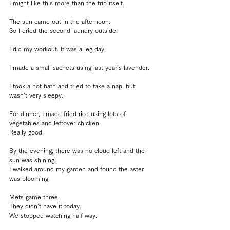
I might like this more than the trip itself.
The sun came out in the afternoon.
So I dried the second laundry outside.
I did my workout. It was a leg day.
I made a small sachets using last year’s lavender.
I took a hot bath and tried to take a nap, but 
wasn’t very sleepy.
For dinner, I made fried rice using lots of 
vegetables and leftover chicken.
Really good.
By the evening, there was no cloud left and the 
sun was shining.
I walked around my garden and found the aster 
was blooming.
Mets game three.
They didn’t have it today.
We stopped watching half way.