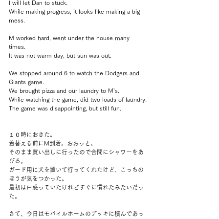
I will let Dan to stuck.
While making progress, it looks like making a big 
mess.
M worked hard, went under the house many 
times.
It was not warm day, but sun was out.
We stopped around 6 to watch the Dodgers and 
Giants game.
We brought pizza and our laundry to M’s.
While watching the game, did two loads of laundry.
The game was disappointing, but still fun.
１０時におきた。
着替える前にM到着。おおっと。
そのまま買い出しに行ったので合間にシャワーをあ
びる。
ガード用に犬を置いて行ってくれたけど、こっちの
ほうが気をつかった。
最初は戸惑っていたけれどすぐに慣れたみたいだっ
た。
さて、今日はモバイルホームのデッキに積んであっ