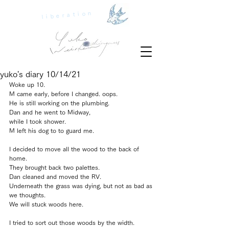
liberation
yuko's diary 10/14/21
Woke up 10.
M came early, before I changed. oops.
He is still working on the plumbing.
Dan and he went to Midway, 
while I took shower. 
M left his dog to to guard me.
I decided to move all the wood to the back of 
home.
They brought back two palettes.
Dan cleaned and moved the RV. 
Underneath the grass was dying, but not as bad as 
we thoughts.
We will stuck woods here.
I tried to sort out those woods by the width.