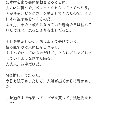
た木材を家の裏に移動させることに。
夫とMに頼んで、パレットをもらってきてもらう。
夫がキャンピングカーを動かしてくれたので、そこ
に木材置き場をつくるのだ。
４ヶ月、車の下敷きになっていた場所の草は枯れて
いたけれど、思ったよりもましだった。
木材を動かしつつ、幅によって分けていく。
積み直すのは夫に任せるつもり。
すすんでいっているのだけど、さらにごしゃごしゃ
していくような錯覚に陥る。
大丈夫、途中だけだ。
Mは忙しそうだった。
今日も肌寒かったけど、太陽が出てからは暖かかっ
た。
６時過ぎまで作業して、ピザを買って、洗濯物をも
ってM家へ。
ドジャースとジャイアンツ、これで決まる大きな試
合。
残念な結果になったけれど、やっぱり見るのはたの
しいなー。