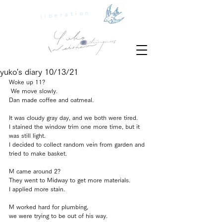
liberation
yuko's diary 10/13/21
Woke up 11? 
 We move slowly.
Dan made coffee and oatmeal.
It was cloudy gray day, and we both were tired.
I stained the window trim one more time, but it 
was still light.
I decided to collect random vein from garden and 
tried to make basket.
M came around 2?
They went to Midway to get more materials.
I applied more stain.
M worked hard for plumbing,
we were trying to be out of his way.