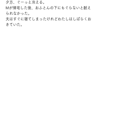
夕方、ぐーっと冷える。
Mが帰宅した後、おふとんの下にもぐらないと耐え
られなかった。
夫はすぐに寝てしまったけれどわたしはしばらくお
きていた。
コメント
コメントを追加…
back to yuko's diary