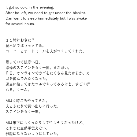
It got so cold in the evening.
After he left, we need to get under the blanket.
Dan went to sleep immediately but I was awake 
for several hours.
１１時におきた？
寝不足でぼうっとする。
コーヒーとオートミールを夫がつくってくれた。
曇っていて肌寒い日。
窓枠のステインをもう一度。まだ薄い。
昨日、オンラインでカゴをたくさん見たからか、カ
ゴを編んでみたくなった。
適当に拾ってきたツルでやってみるけど、すごく折
れる。うーん。
Mは２時ごろやってきた。
夫とふたりで買い出しに行った。
ステインをもう一重。
Mは床下にもぐったりして忙しそうだったけど、
これまた全然手伝えない。
邪魔にならないようにしていた。