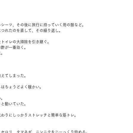
らシーツ、その後に旅行に持っていく用の服など。
ほつれたのを直して、その繰り返し。
たトイレの大掃除を引き継ぐ。
お酢が一番効く。
足。
。
植えてしまった。
しはちょうどよく暖かい。
い。
っと動いていた。
代わりにしっかりストレッチと簡単な筋トレ。
、セロリ、タマネギ、ニンニクをじーっくり炒める。