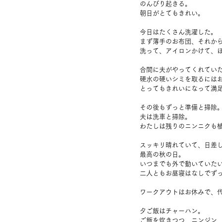
のんびり起きる。
朝日がとてもきれい。
今日はたくさん洗濯した。
まず薄手のお布団、それか
洗って、アイロンかけて、
合間に夫がやってくれてい
硬水の硬いシミを取るには
とってもきれいになって満
その後もずっと準備と掃除
夫は洗車と掃除。
わたしは残りのニンニクも
スッキリ晴れていて、日差
最高の秋の日。
いつまでも外で動いていた
二人ともお昼寝はなしでず
ワークアウトはお休みで、
夕ご飯はチャーハン。
ご飯を炊きつつ、ニンジン