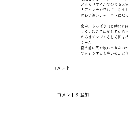
アボカドオイルで炒めると
大豆ミンチを足して、冷ま
味わい深いチャーハンにな
夜中、やっぱり同じ時間に
すぐに起きて観察している
痒みはジンジンとして熱を
うーん。
寝る前に薬を飲むべきなの
でもそうすると痒いのかど
コメント
コメントを追加…