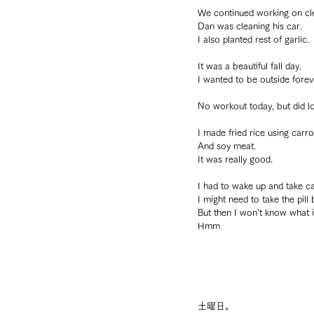
We continued working on clea
Dan was cleaning his car.
I also planted rest of garlic.
It was a beautiful fall day.
I wanted to be outside forev
No workout today, but did lot
I made fried rice using carro
And soy meat.
It was really good.
I had to wake up and take ca
I might need to take the pill
But then I won’t know what 
Hmm
土曜日。