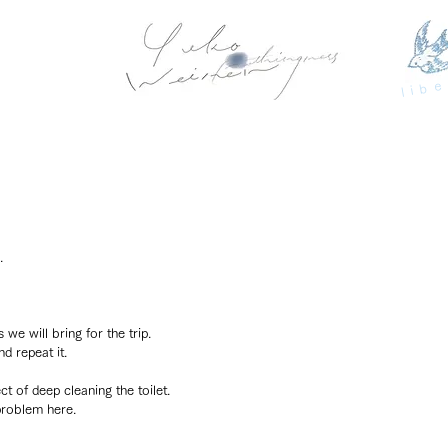
libe
.
we will bring for the trip.
d repeat it.
t of deep cleaning the toilet.
 problem here.