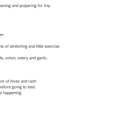
ning and preparing for trip.
er.
s of stretching and little exercise.
ts, onion, celery and garlic.
re of hives and rash.
 before going to bed.
is happening.