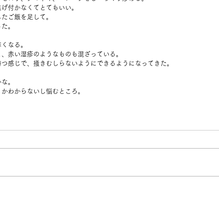
焦げ付かなくてとてもいい。
したご飯を足して。
った。
痒くなる。
と、赤い湿疹のようなものも混ざっている。
持つ感じで、掻きむしらないようにできるようになってきた。
かな。
うかわからないし悩むところ。