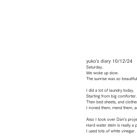
yuko's diary 10/12/24
Saturday.
We woke up slow.
The sunrise was so beautiful
I did a lot of laundry today.
Starting from big comforter.
Then bed sheets, and clothes 
I ironed them, mend them, an
Also I took over Dan’s projec
Hard water stein is really a
I used lots of white vinegar.