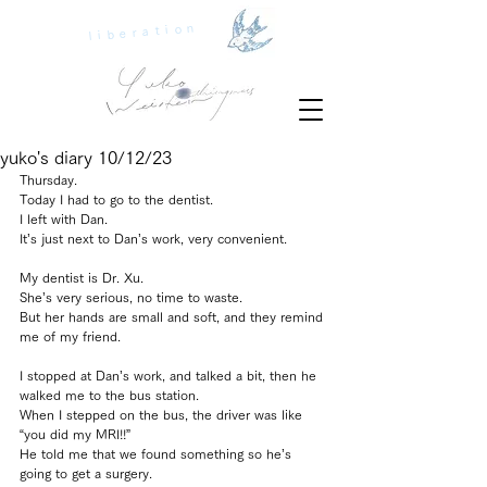
liberation
yuko's diary 10/12/23
Thursday.
Today I had to go to the dentist.
I left with Dan.
It’s just next to Dan’s work, very convenient.
My dentist is Dr. Xu.
She’s very serious, no time to waste.
But her hands are small and soft, and they remind 
me of my friend.
I stopped at Dan’s work, and talked a bit, then he 
walked me to the bus station.
When I stepped on the bus, the driver was like 
“you did my MRI!!”
He told me that we found something so he’s 
going to get a surgery.