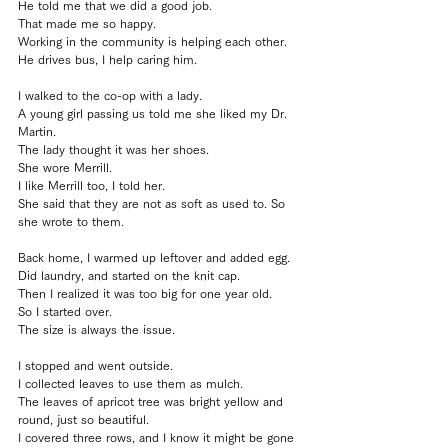
He told me that we did a good job.
That made me so happy.
Working in the community is helping each other.
He drives bus, I help caring him.
I walked to the co-op with a lady.
A young girl passing us told me she liked my Dr. 
Martin.
The lady thought it was her shoes.
She wore Merrill.
I like Merrill too, I told her.
She said that they are not as soft as used to. So 
she wrote to them.
Back home, I warmed up leftover and added egg.
Did laundry, and started on the knit cap.
Then I realized it was too big for one year old.
So I started over.
The size is always the issue.
I stopped and went outside.
I collected leaves to use them as mulch.
The leaves of apricot tree was bright yellow and 
round, just so beautiful.
I covered three rows, and I know it might be gone 