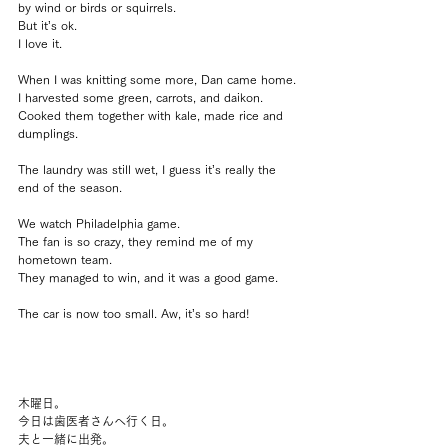
by wind or birds or squirrels.
But it’s ok.
I love it.
When I was knitting some more, Dan came home.
I harvested some green, carrots, and daikon.
Cooked them together with kale, made rice and 
dumplings.
The laundry was still wet, I guess it’s really the 
end of the season.
We watch Philadelphia game.
The fan is so crazy, they remind me of my 
hometown team.
They managed to win, and it was a good game.
The car is now too small. Aw, it’s so hard!
木曜日。
今日は歯医者さんへ行く日。
夫と一緒に出発。