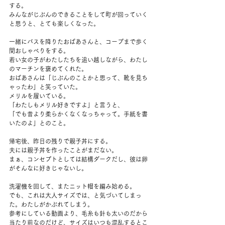
する。
みんながじぶんのできることをして町が回っていく
と思うと、とても楽しくなった。
一緒にバスを降りたおばあさんと、コープまで歩く
間おしゃべりをする。
若い女の子がわたしたちを追い越しながら、わたし
のマーチンを褒めてくれた。
おばあさんは「じぶんのことかと思って、靴を見ち
ゃったわ」と笑っていた。
メリルを履いている。
「わたしもメリル好きですよ」と言うと、
「でも昔より柔らかくなくなっちゃって。手紙を書
いたのよ」とのこと。
帰宅後、昨日の残りで親子丼にする。
夫には親子丼を作ったことがまだない。
まぁ、コンセプトとしては結構ダークだし、彼は卵
がそんなに好きじゃないし。
洗濯機を回して、またニット帽を編み始める。
でも、これは大人サイズでは、と気づいてしまっ
た。わたしがかぶれてしまう。
参考にしている動画より、毛糸も針も太いのだから
当たり前なのだけど、サイズはいつも混乱するとこ