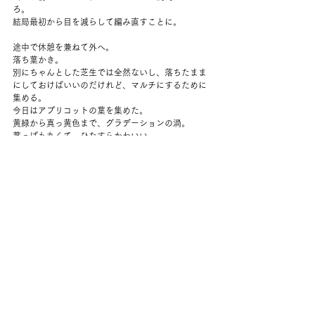
ろ。
結局最初から目を減らして編み直すことに。
途中で休憩を兼ねて外へ。
落ち葉かき。
別にちゃんとした芝生では全然ないし、落ちたまま
にしておけばいいのだけれど、マルチにするために
集める。
今日はアプリコットの葉を集めた。
黄緑から真っ黄色まで、グラデーションの渦。
葉っぱも丸くて、ひたすらかわいい。
冬小麦を植えた上にふわっとかけていく。
これもまた風で飛んだり、鳥やリスがわちゃわちゃ
するだろうけれど、それでもいい。
一輪車（ネコって呼ぶのだっけ）で運ぶのがとても
楽しい。
今日もまたとてもいい天気。
また編み物に戻っていると、夫が帰宅。
いつもより少し早い。
お庭で野菜を収穫する。
少しずつ大きくなってきたニンジンと、同じくらい
のサイズのダイコン、その葉っぱ。
ケール。
ごま油で全部一緒に炒めた。