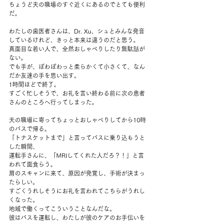
ちょうど夫の職場のすぐ近くにあるのでとても便利
だ。
わたしの歯医者さんは、Dr. Xu、シュとみんな発音
しているけれど、きっと本来は違うのだと思う。
真面目な若い人で、全然おしゃべりしたり無駄話が
ない。
でも手が、ぽわぽわっと柔らかくて小さくて、なん
だか友達の手を思い出す。
1時間ほどで終了。
すごく忙しそうで、お礼を言い終わる前に次の患者
さんのところへ行ってしまった。
夫の職場に寄ってちょっとおしゃべりしてから10時
のバスで帰る。
「トナスケットまで」と言ってバスに乗り込もうと
した瞬間、
運転手さんに、「MRIしてくれた人だろ？！」と言
われて面食らう。
肩のスキャンに来て、原因が発覚し、手術が決まっ
たらしい。
すごくうれしそうにお礼を言われてこちらがうれし
くなった。
地域で働くってこういうことなんだな。
彼はバスを運転し、わたしが彼のケアのお手伝いを