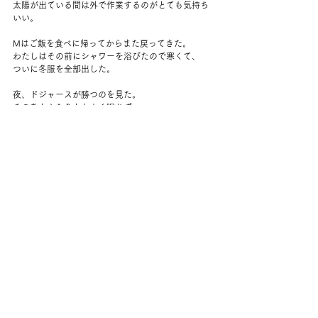
太陽が出ている間は外で作業するのがとても気持ち
いい。
Mはご飯を食べに帰ってからまた戻ってきた。
わたしはその前にシャワーを浴びたので寒くて、
ついに冬服を全部出した。
夜、ドジャースが勝つのを見た。
そのあとふたりともよく眠れず。
コメント
コメントを追加…
back to yuko's diary