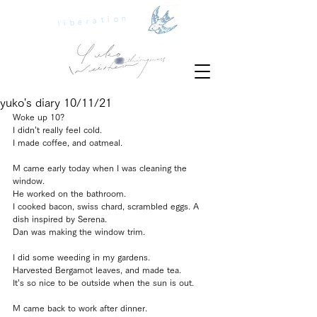
liberation
yuko's diary 10/11/21
Woke up 10?
I didn’t really feel cold.
I made coffee, and oatmeal.
M came early today when I was cleaning the 
window.
He worked on the bathroom.
I cooked bacon, swiss chard, scrambled eggs. A 
dish inspired by Serena.
Dan was making the window trim.
I did some weeding in my gardens.
Harvested Bergamot leaves, and made tea.
It’s so nice to be outside when the sun is out.
M came back to work after dinner.