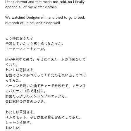
I took shower and that made me cold, so I finally 
opened all of my winter clothes.
We watched Dodgers win, and tried to go to bed, 
but both of us couldn’t sleep well.
１０時におきた？
予想していたより寒く感じなかった。
コーヒーとオートミール。
Mが午前中に来て、今日はバスルームの作業をして
くれた。
わたしは窓拭きを。
お昼はセレナがつくってくれたのを思い出してつく
ってみた。
ベーコンを焼いた油でチャードを炒めて、レモン汁
とバルサミコ酢で味付け。
野菜たっぷりのスクランブルエッグも。
夫は窓枠の作業のつづき。
わたしは草引きを。
ベルガモット、今日は生の葉をお茶にしてみた。
しっかり煮出す。
おいしい。