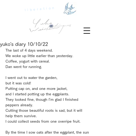
liberation
yuko's diary 10/10/22
The last of 4 days weekend.
We woke up little earlier than yesterday.
Coffee, yogurt with cereal.
Dan went for running.
I went out to water the garden, 
but it was cold!
Putting cap on, and one more jacket, 
and I started potting up the eggplants.
They looked fine, though I’m glad I finished 
peppers already.
Cutting those beautiful roots is sad, but it will 
help them survive.
I could collect seeds from one overripe fruit.
By the time I sow oats after the eggplant, the sun 