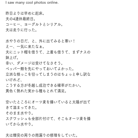
I saw many cool photos online.
昨日よりは早めに起床。
夫の4連休最終日。
コーヒー、ヨーグルトとシリアル。
夫は走りに行った。
水やりの日だ、と、外に出てみると寒い！
えー、一気に来たなぁ。
夫にニット帽を借りて、上着も借りて、まずナスの
鉢上げ。
幸い、ダメージは受けてなさそう。
ペッパー類を先にやっておいてよかった。
立派な根っこを切ってしまうのはちょっと申し訳な
いけれど、
こうする方が冬越し成功できる確率がたかい。
黄色く熟れた実から種もとれて満足。
空いたところにオーツ麦を播いていると太陽が出て
きて温まってきた。
そのまま水やり。
スクワッシュも全部片付けて、そこもオーツ麦を播
いてから水やり。
夫は煙突の周りの雨漏りの修理をしていた。