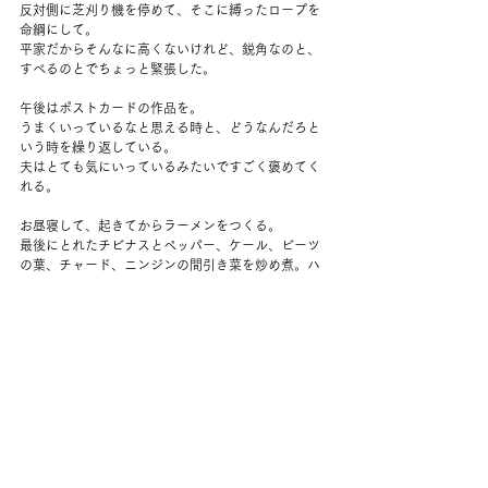
反対側に芝刈り機を停めて、そこに縛ったロープを
命綱にして。
平家だからそんなに高くないけれど、鋭角なのと、
すべるのとでちょっと緊張した。
午後はポストカードの作品を。
うまくいっているなと思える時と、どうなんだろと
いう時を繰り返している。
夫はとても気にいっているみたいですごく褒めてく
れる。
お昼寝して、起きてからラーメンをつくる。
最後にとれたチビナスとペッパー、ケール、ビーツ
の葉、チャード、ニンジンの間引き菜を炒め煮。ハ
ムを焼いて味付けしたもの。
具沢山のラーメン。
小さいのにちゃんとおいしいナスだった。
今日はコロンバスデーといって、コロンブス（バ
ス？）がアメリカ大陸を発見したことをお祝いする
日？なのかな。
原住民にとっては受難のはじまりのような日なの
で、
代わりにIndigenous People’s Dayをお祝いしようと
言われている。