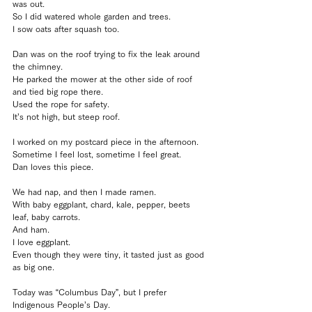
was out.
So I did watered whole garden and trees.
I sow oats after squash too.
Dan was on the roof trying to fix the leak around 
the chimney.
He parked the mower at the other side of roof 
and tied big rope there.
Used the rope for safety.
It’s not high, but steep roof.
I worked on my postcard piece in the afternoon.
Sometime I feel lost, sometime I feel great.
Dan loves this piece.
We had nap, and then I made ramen.
With baby eggplant, chard, kale, pepper, beets 
leaf, baby carrots.
And ham.
I love eggplant.
Even though they were tiny, it tasted just as good 
as big one.
Today was “Columbus Day”, but I prefer 
Indigenous People’s Day.