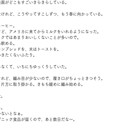
表面がどこもすごいきらきらしている。
。
たけれど、こうやってすこしずつ、もう春に向かっている。
コーヒー。
けど、アメリカに来てからミルクをいれるようになった。
ックではあまりおいしくないことが多いので。
ん飲める。
ーンブレッドを、夫はトーストを。
いきたくないふたり。
らなくて、いちにちゆっくりしていた。
けれど、編み目が少ないので、履き口がちょっときつそう。
う片方に取り掛かる。きもち緩めに編み始める。
た。
る。
かないとなぁ。
ガニック食品が届くので、あと数日だな～。