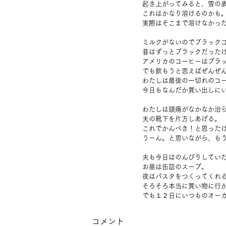
起き上がってみると、雪の
これはかなり溶けるのかも
実際はそこまで溶けなかっ
ミルクがないのでブラック
昔はずっとブラックだった
アメリカのコーヒーはブラ
でも飲もうと思えばぜんぜ
わたしは最後の一切れのコ
今日もなんだか買い出しに
わたしは頭痛がなかなか治
夫の靴下を片方しあげる。
これでかんぺき！と思った
うーん。と思いながら、も
夫も今日はのんびりしてい
お昼は缶詰のスープ。
夜はパスタをつくってくれ
そろそろ本当に買い物に行
でも１２日にいつものオー
コメント