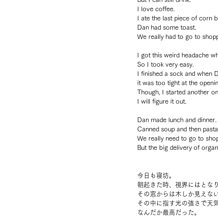
I love coffee.
I ate the last piece of corn 
Dan had some toast.
We really had to go to shopp
I got this weird headache wh
So I took very easy.
I finished a sock and when Da
it was too tight at the openi
Though, I started another o
I will figure it out.
Dan made lunch and dinner.
Canned soup and then pasta
We really need to go to sho
But the big delivery of orga
今日も寝坊。
朝起きた時、視界にはとな
その窓からは木しか見えな
その中に指す光の強さで天
なんだか最高だった。