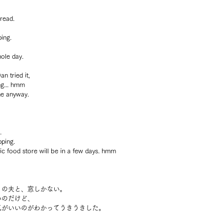
bread.
ing.
ole day.
n tried it, 
ng... hmm
ne anyway.
.
pping.
nic food store will be in a few days. hmm
りの夫と、窓しかない。
いのだけど、
気がいいのがわかってうきうきした。