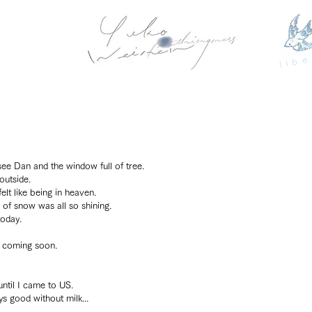
libe
ee Dan and the window full of tree.
outside.
felt like being in heaven.
of snow was all so shining.
today.
 is coming soon.
until I came to US.
s good without milk...