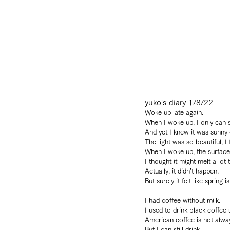
yuko's diary 1/8/22
Woke up late again.
When I woke up, I only can s
And yet I knew it was sunny 
The light was so beautiful, I 
When I woke up, the surface 
I thought it might melt a lot 
Actually, it didn’t happen.
But surely it felt like spring
I had coffee without milk.
I used to drink black coffee 
American coffee is not alway
But I can still drink.