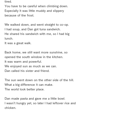
tired.
You have to be careful when climbing down.
Especially it was little muddy and slippery 
because of the frost.
We walked down, and went straight to co-op.
I had soup, and Dan got tuna sandwich.
He shared his sandwich with me, so I had big 
lunch.
It was a great walk.
Back home, we still want more sunshine, so 
opened the south window in the kitchen.
It was warm and powerful.
We enjoyed sun as much as we can.
Dan called his sister and friend.
The sun went down on the other side of the hill.
What a big difference it can make.
The world look better place.
Dan made pasta and gave me a little bowl.
I wasn’t hungry yet, so later I had leftover rice and 
chicken.