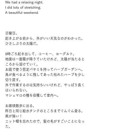
We had a relaxing night.
I did lots of stretching.
A beautiful weekend.
日曜日。
起き上がる前から、外がいい天気なのがわかった。
ひさしぶりの太陽だ。
9時ごろ起き出して、コーヒー、ヨーグルト。
地面は一面霜が降りていたけれど、太陽が当たると
ころから溶けていく。
お庭で使う剪定バサミを持ってハーブガーデンへ。
鳥が食べるように残してあった枯れたハーブを少し
切り戻す。
外で作業するのは気持ちいいけれど、やっぱり長く
はいられない。
マシュマロの種を収穫して室内へ。
お昼頃散歩に出る。
昨日と同じ給水タンクのところまでぐんぐん登る。
風が強い！
ニット帽を忘れたので、髪の毛がすごいことになっ
た。