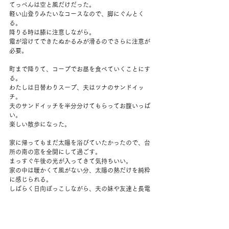
てっぺんは空と風だけだった。
軽い山登りみたいなコースなので、脚にぐんとく
る。
降りる時は膝に注意しながら。
霜が溶けてできたぬかるみが滑るのでさらに注意が
必要。
町まで降りて、コープでお昼を食べていくことにす
る。
わたしは日替わりスープ、夫はツナのサンドイッ
チ。
夫のサンドイッチを半分分けてもらってお腹いっぱ
い。
楽しい散歩になった。
家に帰ってもまだ太陽を浴びていたかったので、台
所の南の窓を全開にして過ごす。
まっすぐ午後の光が入ってきて気持ちいい。
家の中は暖かくて風がない分、太陽の熱だけを純粋
に感じられる。
しばらく日向ぼっこしながら、夫の妹や友達と長電
話。
4時すぎには太陽は丘の向こうへ落ちていった。
今年はあまり太陽が出ない冬なので、その差に驚い