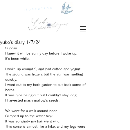
liberation
yuko's diary 1/7/24
Sunday.
I knew it will be sunny day before I woke up.
It’s been while.
I woke up around 9, and had coffee and yogurt.
The ground was frozen, but the sun was melting 
quickly.
I went out to my herb garden to cut back some of 
herbs.
It was nice being out but I couldn’t stay long.
I harvested mash mallow’s seeds.
We went for a walk around noon.
Climbed up to the water tank.
It was so windy my hair went wild.
This corse is almost like a hike, and my legs were 