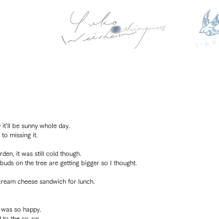
libe
 it’ll be sunny whole day.
to missing it.
en, it was still cold though.
uds on the tree are getting bigger so I thought.
cream cheese sandwich for lunch.
 was so happy.
d to the co-op.