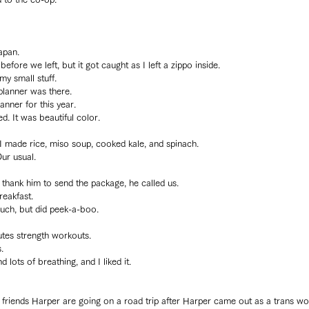
apan.
t before we left, but it got caught as I left a zippo inside.
y small stuff.
 planner was there.
anner for this year.
ed. It was beautiful color.
I made rice, miso soup, cooked kale, and spinach.
Our usual.
thank him to send the package, he called us.
eakfast.
much, but did peek-a-boo.
utes strength workouts.
.
d lots of breathing, and I liked it.
me friends Harper are going on a road trip after Harper came out as a trans w