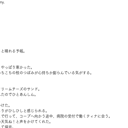
ny.
っと晴れる予報。
。
、やっぱり寒かった。
あちこちの枝のつぼみが心持ちか膨らんでいる気がする。
クリームチーズのサンド。
れたのでひとあんしん。
かけた。
もりがひしひしと感じられる。
まで行って、コープへ向かう途中、病院の受付で働くティナに会う。
い天気ね！と声をかけてくれた。
って帰宅。