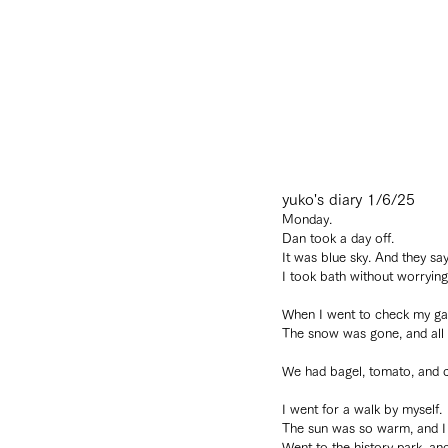
yuko's diary 1/6/25
Monday.
Dan took a day off.
It was blue sky. And they say
I took bath without worrying 
When I went to check my gard
The snow was gone, and all b
We had bagel, tomato, and 
I went for a walk by myself.
The sun was so warm, and I
Went to the history park, an