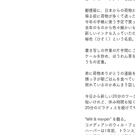
郵便箱に、日本からの荷物
帰る前に荷物が多くて送っ
今年の手帳に使う予定で買
去年のものから色々細かい
新しいインクも入っていた
秘色（ひそく）という名前
書き写しの作業の片手間に
ケールを炒め、ほうれん草
うちの定番。
弟に荷物ありがとうの連絡
甥っ子が朝ごはんを食べて
照れているのかあんまり話
今日から新しい20分のワー
短いけれど、休み時間も短
20分のピラティスを続けて
“Will & Harper” を観る。
コメディアンのウィル・フ
ハーパーは1年前、トラン