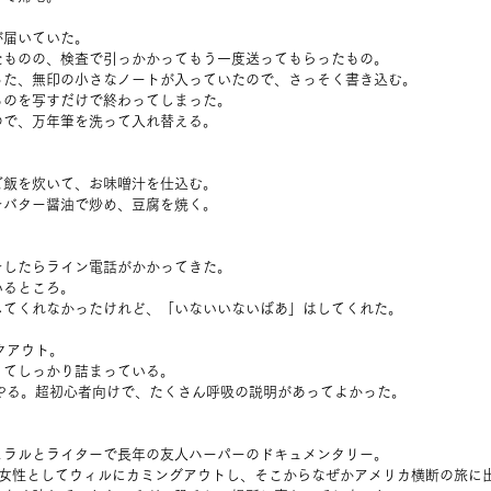
が届いていた。
たものの、検査で引っかかってもう一度送ってもらったもの。
った、無印の小さなノートが入っていたので、さっそく書き込む。
ものを写すだけで終わってしまった。
ので、万年筆を洗って入れ替える。
。
ご飯を炊いて、お味噌汁を仕込む。
をバター醤油で炒め、豆腐を焼く。
をしたらライン電話がかかってきた。
いるところ。
してくれなかったけれど、「いないいないばあ」はしてくれた。
クアウト。
くてしっかり詰まっている。
やる。超初心者向けで、たくさん呼吸の説明があってよかった。
ェラルとライターで長年の友人ハーパーのドキュメンタリー。
ス女性としてウィルにカミングアウトし、そこからなぜかアメリカ横断の旅に