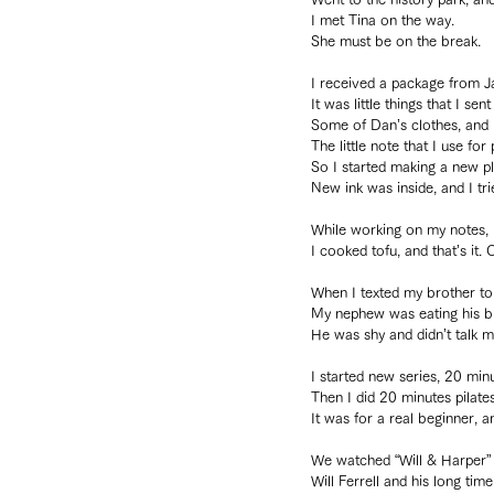
I met Tina on the way.
She must be on the break.
I received a package from J
It was little things that I sen
Some of Dan’s clothes, and m
The little note that I use for
So I started making a new pl
New ink was inside, and I tri
While working on my notes, 
I cooked tofu, and that’s it. 
When I texted my brother to 
My nephew was eating his br
He was shy and didn’t talk 
I started new series, 20 min
Then I did 20 minutes pilates
It was for a real beginner, an
We watched “Will & Harper”
Will Ferrell and his long ti