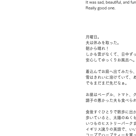
It was sad, beautiful, and fun
Really good one.
月曜日。
夫は休みを取った。
朝から晴れ！
しかも雲がなくて、日中ず
安心してゆっくりお風呂へ
着込んでお庭へ出てみたら
雪はきれいに溶けていて、
でもまだまだ先だなぁ。
お昼はベーグル、トマト、
調子の悪かった夫も食べら
食後すぐひとりで散歩に出
歩いていると、太陽のぬく
いつものヒストリーパーク
イギリス訛りの英語で、い
コープでハーブティーを買