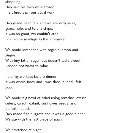
shopping.
Dan said his toes were frozen.
I felt tired than our usual walk.
Dan made bean dip, and we ate with salsa, 
guacamole, and tortilla chips.
It was so good, we couldn’t stop.
I did some readings in the afternoon.
We made lemonade with organic lemon and 
ginger.
With tiny bit of sugar, but doesn’t taste sweet.
I added hot water to mine.
I did my workout before dinner.
It was whole body and I was tired, but still felt 
good.
We made big bowl of salad using romaine lettuce, 
celery, carrot, walnut, sunflower seeds, and 
pumpkin seeds.
Dan made fish nuggets and it was a good dinner.
We ate with the last piece of naan.
We stretched at night.