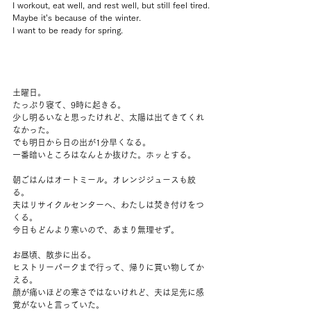
I workout, eat well, and rest well, but still feel tired.
Maybe it’s because of the winter.
I want to be ready for spring.
土曜日。
たっぷり寝て、9時に起きる。
少し明るいなと思ったけれど、太陽は出てきてくれ
なかった。
でも明日から日の出が1分早くなる。
一番暗いところはなんとか抜けた。ホッとする。
朝ごはんはオートミール。オレンジジュースも絞
る。
夫はリサイクルセンターへ、わたしは焚き付けをつ
くる。
今日もどんより寒いので、あまり無理せず。
お昼頃、散歩に出る。
ヒストリーパークまで行って、帰りに買い物してか
える。
顔が痛いほどの寒さではないけれど、夫は足先に感
覚がないと言っていた。