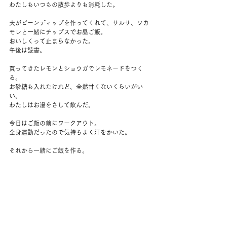
わたしもいつもの散歩よりも消耗した。
夫がビーンディップを作ってくれて、サルサ、ワカ
モレと一緒にチップスでお昼ご飯。
おいしくって止まらなかった。
午後は読書。
買ってきたレモンとショウガでレモネードをつく
る。
お砂糖も入れたけれど、全然甘くないくらいがい
い。
わたしはお湯をさして飲んだ。
今日はご飯の前にワークアウト。
全身運動だったので気持ちよく汗をかいた。
それから一緒にご飯を作る。
ロメインレタスを刻んで、クルミ、サンフラワーシ
ード、パンプキンシード、セロリ、ニンジンと和え
る。
夫はフィッシュナゲットを揚げてくれた。
今日も野菜をたくさん食べられた。
夜、しっかりストレッチ。
夫も一緒にやっていた。