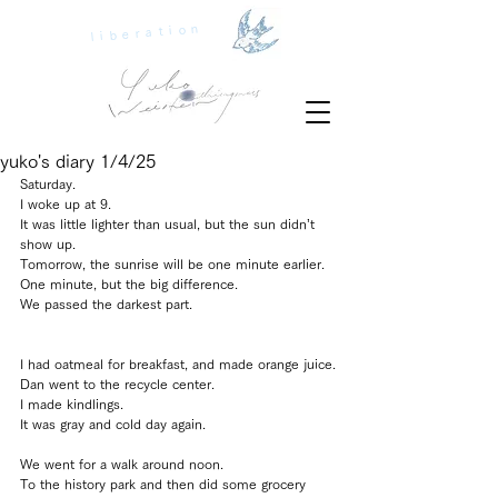
liberation
yuko's diary 1/4/25
Saturday.
I woke up at 9.
It was little lighter than usual, but the sun didn’t 
show up.
Tomorrow, the sunrise will be one minute earlier.
One minute, but the big difference.
We passed the darkest part.
I had oatmeal for breakfast, and made orange juice.
Dan went to the recycle center. 
I made kindlings.
It was gray and cold day again.
We went for a walk around noon.
To the history park and then did some grocery 