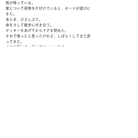
雨が降っている。
家について荷物を片付けていると、セージが遊びに
きた。
あらま、ひさしぶり。
傘をさして散歩に付き合う。
クッキーをあげてからドアを閉めた。
それで帰ったと思ったけれど、しばらくしてまた戻
ってきた。
ドアを開けて、家に帰るように諭す。
ちゃんとまっすぐ帰って行った。
夜は夫がつくってくれたパスタ。
外で猫の声がしたので出てみたけれど、暗くて見え
ない。
今日もドックフードを置いてみた。
夫は早めに就寝。
わたしはしばらく起きていた。
コメント