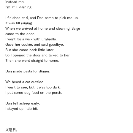
instead me.
I’m still learning.
I finished at 4, and Dan came to pick me up. 
It was till raining. 
When we arrived at home and cleaning, Saige 
came to the door.
I went for a walk with umbrella.
Gave her cookie, and said goodbye.
But she came back little later.
So I opened the door and talked to her.
Then she went straight to home.
Dan made pasta for dinner.
We heard a cat outside.
I went to see, but it was too dark.
I put some dog food on the porch.
Dan fell asleep early.
I stayed up little bit.
火曜日。