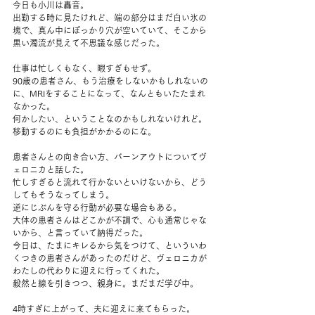
今日も小川は轟音。
出勤する時に見たけれど、端の部分はまだ白い氷の
塊で、真ん中にぽっかり穴が空いていて、そこから
黒い濁流が見えて不思議な感じだった。
仕事は忙しくもなく、暇すぎもせず。
90歳の患者さん、もう治療をしないかもしれないの
に、MRIをすることになって、なんともいたたまれ
なかった。
何かしたい、ということなのかもしれないけれど。
移動するのにも負担がかかるのにな。
患者さんとの向き合い方、バーンアウトについてヴ
ェロニカと話した。
忙しすぎると流れて行かないといけないから、どう
してもそうなってしまう。
逆にじぶんを守る行動が必要な場合もある。
大体の患者さんはどこかが不調で、心も通常じゃな
いから、と言っていて納得だった。
今日は、たまにキレるから気をつけて、といういわ
くつきの患者さんがあったのだけど、ヴェロニカが
わたしの代わりに迎えに行ってくれた。
毅然と線を引きつつ、親身に。まだまだ学び中。
4時すぎに上がって、夫に迎えに来てもらった。