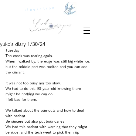
liberation
yuko's diary 1/30/24
Tuesday.
The creek was roaring again.
When I walked by, the edge was still big white ice, 
but the middle part was melted and you can see 
the currant.
It was not too busy nor too slow.
We had to do this 90-year-old knowing there 
might be nothing we can do.
I felt bad for them.
We talked about the burnouts and how to deal 
with patient.
Be sincere but also put boundaries.
We had this patient with warning that they might 
be rude, and the tech went to pick them up 