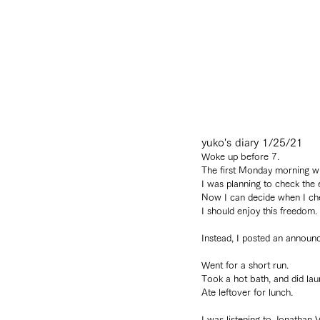
yuko's diary 1/25/21
Woke up before 7. 
The first Monday morning wi
I was planning to check the 
Now I can decide when I che
I should enjoy this freedom.
Instead, I posted an announ
Went for a short run. 
Took a hot bath, and did lau
Ate leftover for lunch. 
I was listening to Jonathan 