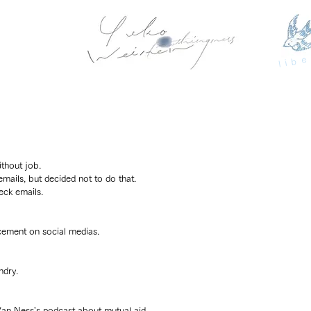
libe
thout job.
emails, but decided not to do that.
ck emails. 
cement on social medias.
ndry.
Van Ness's podcast about mutual aid.