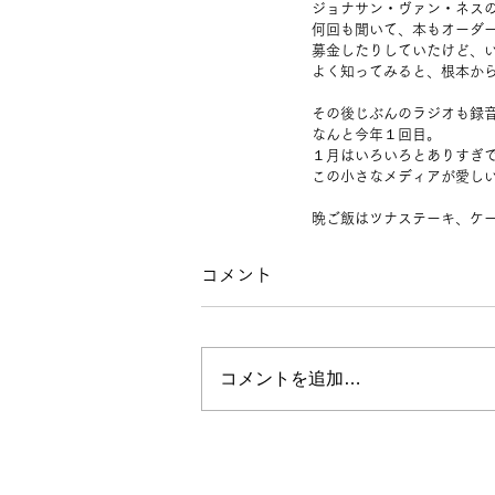
ジョナサン・ヴァン・ネス
何回も聞いて、本もオーダ
募金したりしていたけど、
よく知ってみると、根本か
その後じぶんのラジオも録
なんと今年１回目。
１月はいろいろとありすぎ
この小さなメディアが愛し
晩ご飯はツナステーキ、ケ
コメント
コメントを追加…