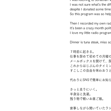
I was not sure what's the di
despite I donated some time
So this program was so help
Then I recorded my own rad
It's been a crazy month polit
I love my little radio progra
Dinner is tuna steak, miso so
７時前に起きる。
仕事を辞めて初めての月曜
メールボックスを開けて、
これからはじぶんのタイミ
すこしこの自由を味わおう
代わりにSNSで簡単にお知
さっと走りにいく。
半身浴と洗濯。
残り物で軽いお昼ご飯。
家事しながら聞いていたラ