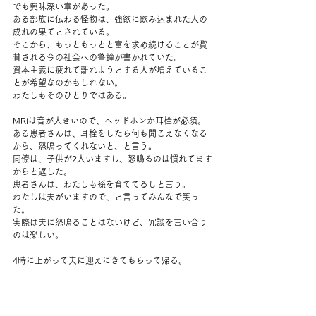
でも興味深い章があった。
ある部族に伝わる怪物は、強欲に飲み込まれた人の
成れの果てとされている。
そこから、もっともっとと富を求め続けることが賞
賛される今の社会への警鐘が書かれていた。
資本主義に疲れて離れようとする人が増えているこ
とが希望なのかもしれない。
わたしもそのひとりではある。
MRIは音が大きいので、ヘッドホンか耳栓が必須。
ある患者さんは、耳栓をしたら何も聞こえなくなる
から、怒鳴ってくれないと、と言う。
同僚は、子供が2人いますし、怒鳴るのは慣れてます
からと返した。
患者さんは、わたしも孫を育ててるしと言う。
わたしは夫がいますので、と言ってみんなで笑っ
た。
実際は夫に怒鳴ることはないけど、冗談を言い合う
のは楽しい。
4時に上がって夫に迎えにきてもらって帰る。
そのまま一緒に料理。
わたしはケールを炒めて、夫はベーコン。
ラーメンを茹でて、青ネギを刻み、キムチを乗っけ
て出来上がり。