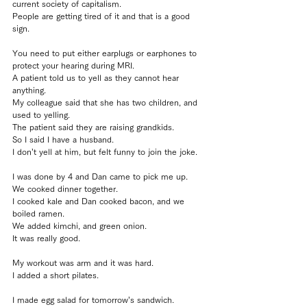
current society of capitalism.
People are getting tired of it and that is a good 
sign.
You need to put either earplugs or earphones to 
protect your hearing during MRI.
A patient told us to yell as they cannot hear 
anything.
My colleague said that she has two children, and 
used to yelling.
The patient said they are raising grandkids.
So I said I have a husband.
I don’t yell at him, but felt funny to join the joke.
I was done by 4 and Dan came to pick me up.
We cooked dinner together.
I cooked kale and Dan cooked bacon, and we 
boiled ramen.
We added kimchi, and green onion.
It was really good.
My workout was arm and it was hard.
I added a short pilates.
I made egg salad for tomorrow’s sandwich.