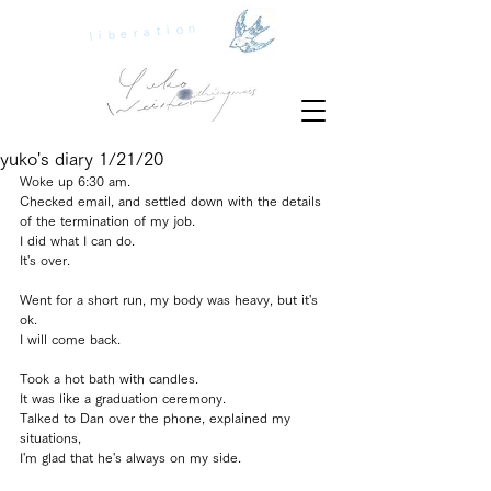
liberation
yuko's diary 1/21/20
Woke up 6:30 am.
Checked email, and settled down with the details 
of the termination of my job.
I did what I can do.
It's over.
Went for a short run, my body was heavy, but it's 
ok.
I will come back.
Took a hot bath with candles. 
It was like a graduation ceremony.
Talked to Dan over the phone, explained my 
situations, 
I'm glad that he's always on my side.