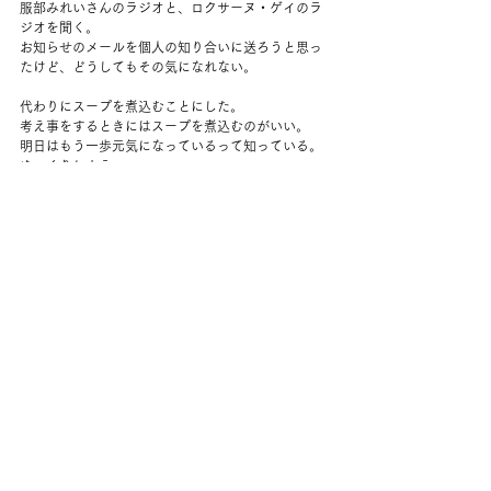
服部みれいさんのラジオと、ロクサーヌ・ゲイのラ
ジオを聞く。
お知らせのメールを個人の知り合いに送ろうと思っ
たけど、どうしてもその気になれない。
代わりにスープを煮込むことにした。
考え事をするときにはスープを煮込むのがいい。
明日はもう一歩元気になっているって知っている。
ゆっくりしよう。
コメント
コメントを追加…
back to yuko's diary