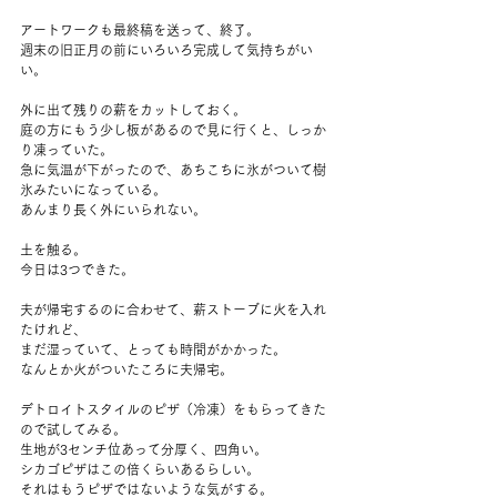
アートワークも最終稿を送って、終了。
週末の旧正月の前にいろいろ完成して気持ちがい
い。
外に出て残りの薪をカットしておく。
庭の方にもう少し板があるので見に行くと、しっか
り凍っていた。
急に気温が下がったので、あちこちに氷がついて樹
氷みたいになっている。
あんまり長く外にいられない。
土を触る。
今日は3つできた。
夫が帰宅するのに合わせて、薪ストーブに火を入れ
たけれど、
まだ湿っていて、とっても時間がかかった。
なんとか火がついたころに夫帰宅。
デトロイトスタイルのピザ（冷凍）をもらってきた
ので試してみる。
生地が3センチ位あって分厚く、四角い。
シカゴピザはこの倍くらいあるらしい。
それはもうピザではないような気がする。