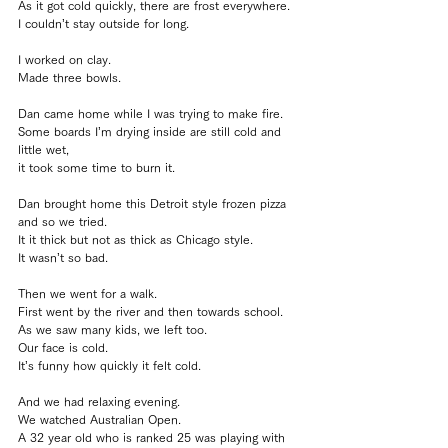
As it got cold quickly, there are frost everywhere.
I couldn’t stay outside for long.
I worked on clay.
Made three bowls.
Dan came home while I was trying to make fire.
Some boards I’m drying inside are still cold and 
little wet, 
it took some time to burn it.
Dan brought home this Detroit style frozen pizza 
and so we tried.
It it thick but not as thick as Chicago style.
It wasn’t so bad.
Then we went for a walk.
First went by the river and then towards school.
As we saw many kids, we left too.
Our face is cold.
It’s funny how quickly it felt cold.
And we had relaxing evening.
We watched Australian Open.
A 32 year old who is ranked 25 was playing with 