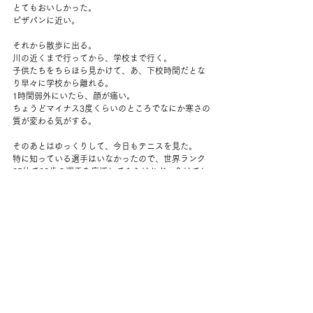
とてもおいしかった。
ピザパンに近い。
それから散歩に出る。
川の近くまで行ってから、学校まで行く。
子供たちをちらほら見かけて、あ、下校時間だとな
り早々に学校から離れる。
1時間弱外にいたら、顔が痛い。
ちょうどマイナス3度くらいのところでなにか寒さの
質が変わる気がする。
そのあとはゆっくりして、今日もテニスを見た。
特に知っている選手はいなかったので、世界ランク
25位で32歳の選手を応援してみたけれど、負けてし
まった。
相手は5位なので、予想通りだけれど。
終わった後、5位が、1セットが終わった頃から、い
けると思ったと言っていたけれど、めちゃくちゃ吠
えていたよ、と思う。
アスリートの、普段と競技時のギャップはいつもお
もしろい。
合間に夫が料理してくれて、ステーキ丼を食べた。
セージが効いていておいしい。
じっくり炒めたタマネギが甘かった。