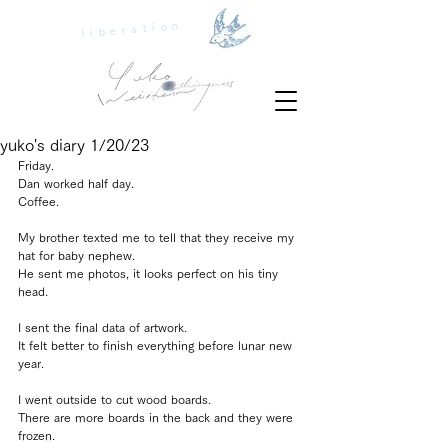
liberation
yuko's diary 1/20/23
Friday.
Dan worked half day.
Coffee.
My brother texted me to tell that they receive my 
hat for baby nephew.
He sent me photos, it looks perfect on his tiny 
head.
I sent the final data of artwork.
It felt better to finish everything before lunar new 
year.
I went outside to cut wood boards.
There are more boards in the back and they were 
frozen.