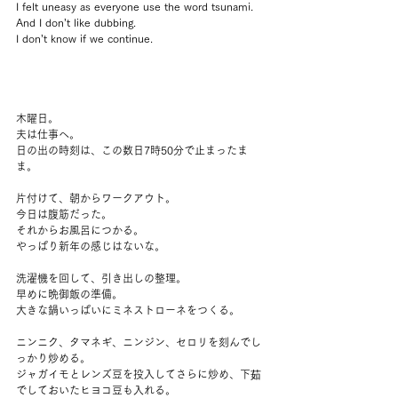
I felt uneasy as everyone use the word tsunami.
And I don’t like dubbing.
I don’t know if we continue.
木曜日。
夫は仕事へ。
日の出の時刻は、この数日7時50分で止まったま
ま。
片付けて、朝からワークアウト。
今日は腹筋だった。
それからお風呂につかる。
やっぱり新年の感じはないな。
洗濯機を回して、引き出しの整理。
早めに晩御飯の準備。
大きな鍋いっぱいにミネストローネをつくる。
ニンニク、タマネギ、ニンジン、セロリを刻んでし
っかり炒める。
ジャガイモとレンズ豆を投入してさらに炒め、下茹
でしておいたヒヨコ豆も入れる。