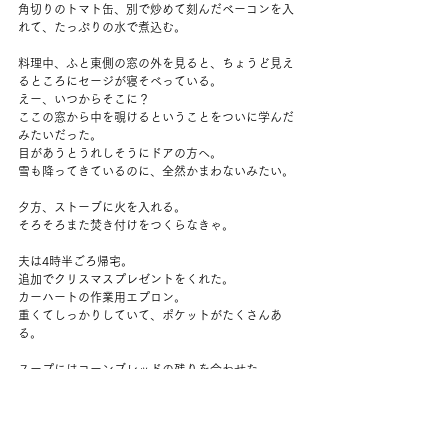
角切りのトマト缶、別で炒めて刻んだベーコンを入
れて、たっぷりの水で煮込む。
料理中、ふと東側の窓の外を見ると、ちょうど見え
るところにセージが寝そべっている。
えー、いつからそこに？
ここの窓から中を覗けるということをついに学んだ
みたいだった。
目があうとうれしそうにドアの方へ。
雪も降ってきているのに、全然かまわないみたい。
夕方、ストーブに火を入れる。
そろそろまた焚き付けをつくらなきゃ。
夫は4時半ごろ帰宅。
追加でクリスマスプレゼントをくれた。
カーハートの作業用エプロン。
重くてしっかりしていて、ポケットがたくさんあ
る。
スープにはコーンブレッドの残りを合わせた。
具沢山でおいしい。
夫は夜に2回おかわりしていた。
ワークアウトの代わりに、ピラティスを少しやって