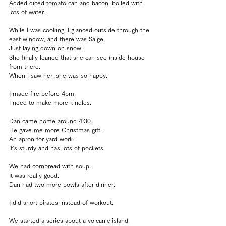
Added diced tomato can and bacon, boiled with 
lots of water.
While I was cooking, I glanced outside through the 
east window, and there was Saige.
Just laying down on snow.
She finally leaned that she can see inside house 
from there.
When I saw her, she was so happy.
I made fire before 4pm.
I need to make more kindles.
Dan came home around 4:30.
He gave me more Christmas gift.
An apron for yard work.
It’s sturdy and has lots of pockets.
We had cornbread with soup.
It was really good.
Dan had two more bowls after dinner.
I did short pirates instead of workout.
We started a series about a volcanic island.