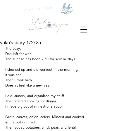
liberation
yuko's diary 1/2/25
Thursday.
Dan left for work.
The sunrise has been 7:50 for several days.
I cleaned up and did workout in the morning. 
It was abs.
Then I took bath.
Doesn’t feel like a new year.
I did laundry, and organized my stuff.
Then started cooking for dinner.
I made big pot of minestrone soup.
Garlic, carrots, onion, celery. Minced and cooked 
in the pot until soft.
Then added potatoes, chick peas, and lentil.