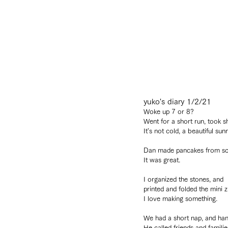
yuko's diary 1/2/21
Woke up 7 or 8?
Went for a short run, took s
It's not cold, a beautiful sun
Dan made pancakes from scr
It was great.
I organized the stones, and 
printed and folded the mini zi
I love making something.
We had a short nap, and han
He called friends and familie