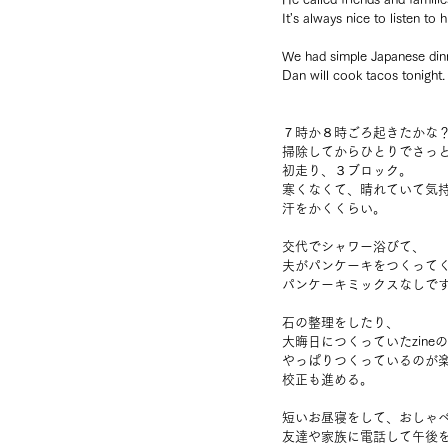
It's always nice to listen to h
We had simple Japanese dinn
Dan will cook tacos tonight.
７時か８時ごろ起きたかな
掃除してからひとりでさっ
初走り、３ブロック。
寒くなくて、晴れていて気
汗をかくくらい。
交代でシャワー浴びて、
夫がパンケーキをつくって
パンケーキミックスなしで
石の整理をしたり、
大晦日につくっていたzine
やっぱりつくっているのが
校正も進める。
短いお昼寝をして、おしゃ
友達や家族に電話して午後