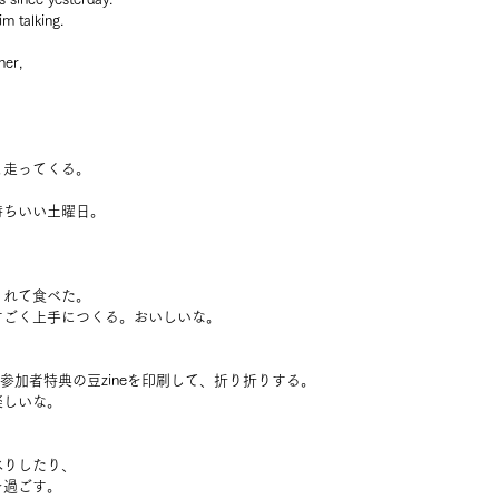
im talking.
er, 
？
と走ってくる。
持ちいい土曜日。
くれて食べた。
すごく上手につくる。おいしいな。
の参加者特典の豆zineを印刷して、折り折りする。
楽しいな。
べりしたり、
を過ごす。