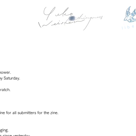
libe
hower. 
ny Saturday.
atch. 
ne for all submitters for the zine.
ging.
s since yesterday. 