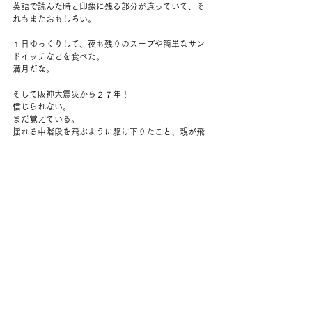
英語で読んだ時と印象に残る部分が違っていて、そ
れもまたおもしろい。
１日ゆっくりして、夜も残りのスープや簡単なサン
ドイッチなどを食べた。
満月だな。
そして阪神大震災から２７年！
信じられない。
まだ覚えている。
揺れる中階段を飛ぶように駆け下りたこと、親が飛
び出して来てくれたこと。弟は寝ていたこと。（布
団の中が安全だと思ったらしい。ほんとうは眠って
いたのではと疑っている。）
家族でパジャマでぼうっとニュースを見ていたら、
みんなが小学校にいくのが見えて慌てて着替えたこ
と、
今考えると、なんで登校したんやろ。家の前のアス
ファルトがぼこっと隆起していた。
体育館にいるときにまた揺れたこと。たぶんすぐ下
校した。
しばらく寝ていても揺れている感じがしたこと。
１１歳か。