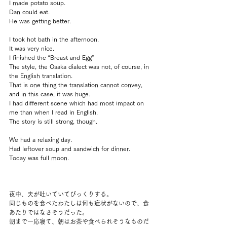
I made potato soup.
Dan could eat.
He was getting better.
I took hot bath in the afternoon.
It was very nice.
I finished the “Breast and Egg”
The style, the Osaka dialect was not, of course, in 
the English translation.
That is one thing the translation cannot convey, 
and in this case, it was huge.
I had different scene which had most impact on 
me than when I read in English.
The story is still strong, though.
We had a relaxing day.
Had leftover soup and sandwich for dinner.
Today was full moon.
夜中、夫が吐いていてびっくりする。
同じものを食べたわたしは何も症状がないので、食
あたりではなさそうだった。
朝まで一応寝て、朝はお茶や食べられそうなものだ