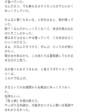
け食べていた。
なんだろう、でも熱もなさそうだったのでとにかく
ゆっくりしていた。
そんなに寒くもないな、と外をみると、雨が降って
いた。
雨？！なんだかしっくりこなくて、状況を飲み込む
のにすこしかかった。
雪はまだ３０センチは残っていて、この水分はどこ
にいくのだろう。
まぁ、川なんだろうけど、ぜんぶ、というのが信じ
がたい。
雪の分があるから、このあたりは夏乾燥しても大丈
夫なのだと思う。
夫が食べられそうなもの、と考えてポテトスープを
つくる。
ミルクで仕上げ。
夕方というかお昼間からお風呂にゆっくりつかっ
た。
気持ちいい。
『乳と卵』を読み終えた。
やっぱり日本語の、大阪弁のリズムと勢いは英語で
はわからなかった。