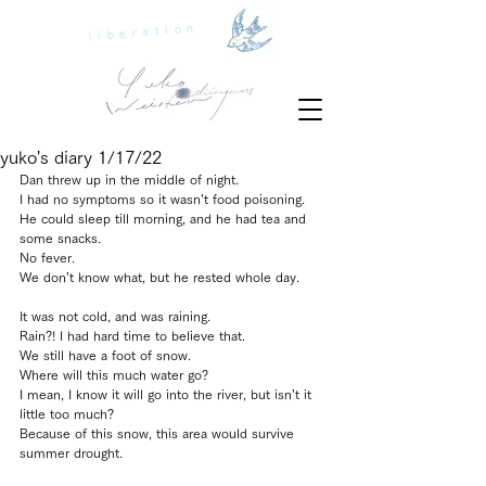
liberation
yuko's diary 1/17/22
Dan threw up in the middle of night.
I had no symptoms so it wasn’t food poisoning.
He could sleep till morning, and he had tea and 
some snacks.
No fever. 
We don’t know what, but he rested whole day.
It was not cold, and was raining.
Rain?! I had hard time to believe that.
We still have a foot of snow.
Where will this much water go?
I mean, I know it will go into the river, but isn’t it 
little too much?
Because of this snow, this area would survive 
summer drought.