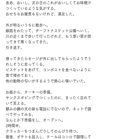
ああ、おいし。次の日のこれがおいしくてお味噌汁
つくっているような気がする。
おせちもお雑煮もないけれど、満足した。
外が明るいうちに散歩へ。
線路をわたって、チーフトナスケット公園へいく。
川の近くまで歩いて行ったけれど、もう厚い雲が戻
ってきて寒くなってきた。
引き返す。
帰ってきたらセージが外に出してもらったようでう
れしそうに走ってくる。
ビスケットをあげて、コンポストを食べないように
雪で埋めておく。
他の動物の匂いがするようで熱心に嗅いでいた。
お昼から、ターキーの準備。
サンクスギビングでつくったのに、まったく忘れて
いて笑える。
頼みの綱の夫の妹も電話にでないので、ネットで調
べてやってみる。
なんとか下準備をし、オーブンへ。
2時間半。
クラッカーをつまんだりしてのんびり待つ。
最後、ポテトも投入し、ケールはコンロで調理して