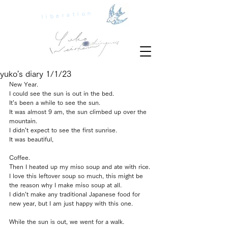
liberation
yuko's diary 1/1/23
New Year.
I could see the sun is out in the bed.
It’s been a while to see the sun.
It was almost 9 am, the sun climbed up over the 
mountain.
I didn’t expect to see the first sunrise.
It was beautiful,
Coffee.
Then I heated up my miso soup and ate with rice.
I love this leftover soup so much, this might be 
the reason why I make miso soup at all.
I didn’t make any traditional Japanese food for 
new year, but I am just happy with this one.
While the sun is out, we went for a walk.