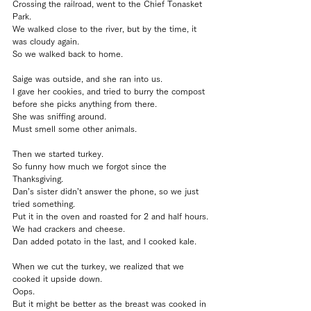
Crossing the railroad, went to the Chief Tonasket 
Park.
We walked close to the river, but by the time, it 
was cloudy again.
So we walked back to home.
Saige was outside, and she ran into us.
I gave her cookies, and tried to burry the compost 
before she picks anything from there.
She was sniffing around. 
Must smell some other animals.
Then we started turkey.
So funny how much we forgot since the 
Thanksgiving.
Dan’s sister didn’t answer the phone, so we just 
tried something.
Put it in the oven and roasted for 2 and half hours.
We had crackers and cheese.
Dan added potato in the last, and I cooked kale.
When we cut the turkey, we realized that we 
cooked it upside down.
Oops.
But it might be better as the breast was cooked in 