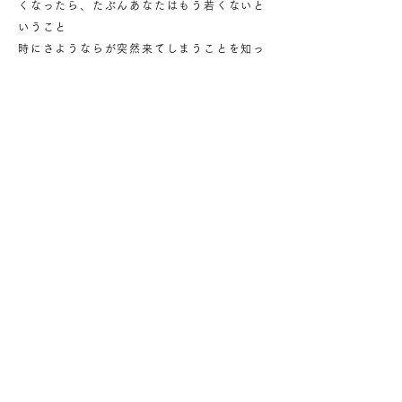
くなったら、たぶんあなたはもう若くないと
いうこと
時にさようならが突然来てしまうことを知っ
てしまった
わたしたちは、もろい
毎日生きているということは本当の意味で奇
跡だ
「今日もよく生きた、明日も生きよう」
繰り返し
もう少しも無駄にできない
いちにち、いちにちを心から生きる
よい一日を！
わたしたち、ここを楽しみましょう
back to writing