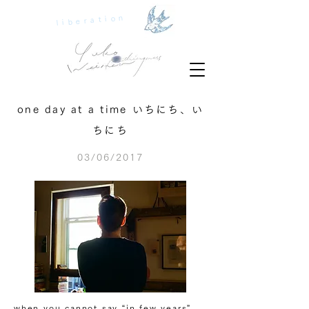
liberation
one day at a time いちにち、い
ちにち
03/06/2017
when you cannot say “in few years”,