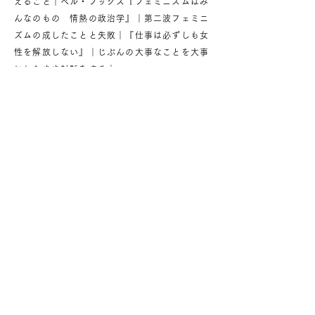
えること｜ベル・フックス『フェミニズムはみ
んなのもの 情熱の政治学』｜第二波フェミニ
ズムの成したことと失敗｜『仕事は必ずしも女
性を解放しない』｜じぶんの大事なことを大事
にしたまま対話をする｜
LOVE, Yuko
♡♡♡
< previous volume
next volume >