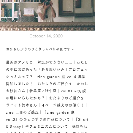
October 14, 2020
おひさしぶりのひとりしゃべりの回です〜
最近のアメリカ｜対話ができない……｜わたし
の中にまだあった！ある思い込み｜プロフェッ
ショナルって？｜zine garden 庭 vol.4 募集
開始しました！｜おたよりのご紹介１ かわし
も紋加さん｜牡羊座と牡牛座｜vol.81 の対談
の場にいらしたかも？｜おたよりのご紹介２
ラビット鈴木さん｜４ページ越えのお便り！｜
zine 二冊のご感想｜『zine garden 庭
vol.2』のひとつずつの作品について｜『Short
& Sassy』やフェミニズムについて｜感想を伝