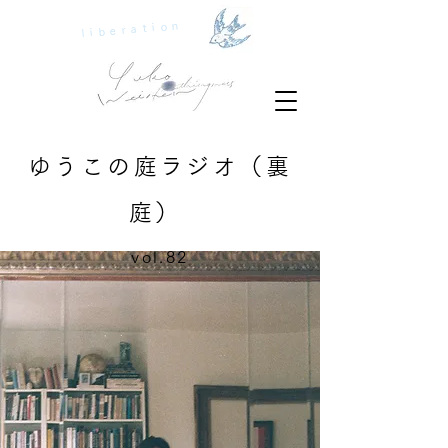
liberation
ゆうこの庭ラジオ（裏
庭）
vol.82